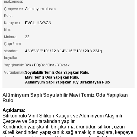
malzemesi:
Çerçeve ve
Alüminyum alaşım
Kolu:
Koruyucu
EVCİL HAYVAN
film:
Makara
22
Çapı / mm:
standart
4 "/ 6" / 8 "/ 10" / 12 "/ 14" / 16 "/ 18" / 20 "/ 22&q
boyutlar:
Yapışkanlık:
Yok / Düşük / Orta / Yüksek
Soyulabilir Temiz Oda Yapışkan Rulo
Vurgulamak:
,
Mavi Temiz Oda Yapışkan Rulo
,
Alüminyum Saplı Yapışkan Tüy Bırakmayan Rulo
Alüminyum Saplı Soyulabilir Mavi Temiz Oda Yapışkan
Rulo
Açıklama:
Silikon rulo Vinil Silikon Kauçuk ve Alüminyum Alaşımlı
Çerçeve ve Sap tarafından yapılır.
Kendinden yapışkanlı bir çıkarma ürünüdür, silikon, uzun
süreli kendinden yapışkanlık sağlamak için saçlara, kepçeye,