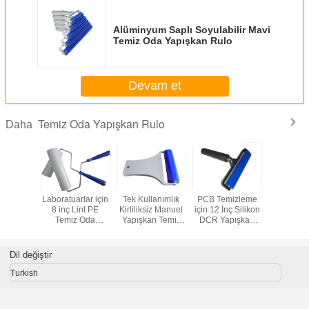
Alüminyum Saplı Soyulabilir Mavi
Temiz Oda Yapışkan Rulo
Devam et
Temiz Oda Yapışkan Rulo
Daha
ik 10 İnç
Laboratuarlar için
Tek Kullanımlık
PCB Temizleme
4 inç Tem
atman
8 inç Lint PE
Kirliliksiz Manuel
için 12 İnç Silikon
Yapışka
z Oda
Temiz Oda
Yapışkan Temiz
DCR Yapışkan
an Rulo
Yapışkan Rulo
Silindirler
Rulo
Dil değiştir
Turkish