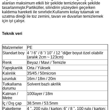
alanları maksimum etkili bir şekilde temizleyecek şekilde
tasarlanmıştır.Partiküller, silindirin yüzeyden geçerken
kaldırma hareketi ile sınırlıdır.Kullanımı kolay tutamak ve
uzatma direği ile toz zemini, tavan ve duvarları temizlemek
için iyi çalışır.
Teknik veri
Malzemeler
PE
Standart boy
4 "/ 6" / 8 "/ 10" / 12 "diğer boyut özel olabilir
(aralık 2cm ~ 123cm)
Renk
Beyaz / Mavi / Temizle
Yapışkanlık
Orta / Yüksek
Kalınlık
35/45 / 50micron
uzunluk
16m / 18m / 20m
Tutkallama
Solvent bazlı akrilik
durumu
Katman /
100layer / 18m
Metre
İç / Dış çap
38.5mm / 53.5mm
Paketleme
4 ", 200 rulo / karton; 6" / 8 ", 100 rulo / karton;