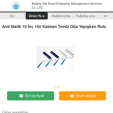
Beijing Silk Road Enterprise Management Services
Co.,LTD
Ev
Ürün:% s
Hakkımızda
Fabrika turu
>>
Anti Statik 10 İnç 100 Katman Temiz Oda Yapışkan Rulo
En iyi fiyat
Bize ulaşın
Ürün ayrıntıları