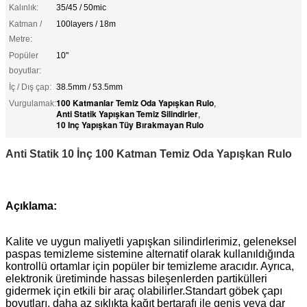
Kalınlık:
35/45 / 50mic
Katman /
100layers / 18m
Metre:
Popüler
10"
boyutlar:
İç / Dış çap:
38.5mm / 53.5mm
100 Katmanlar Temiz Oda Yapışkan Rulo
Vurgulamak:
,
Anti Statik Yapışkan Temiz Silindirler
,
10 Inç Yapışkan Tüy Bırakmayan Rulo
Anti Statik 10 İnç 100 Katman Temiz Oda Yapışkan Rulo
Açıklama:
Kalite ve uygun maliyetli yapışkan silindirlerimiz, geleneksel
paspas temizleme sistemine alternatif olarak kullanıldığında
kontrollü ortamlar için popüler bir temizleme aracıdır.
Ayrıca,
elektronik üretiminde hassas bileşenlerden partikülleri
gidermek için etkili bir araç olabilirler.Standart göbek çapı
boyutları, daha az sıklıkta kağıt bertarafı ile geniş veya dar