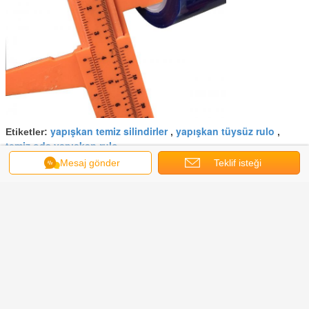
yapışkan temiz silindirler
yapışkan tüysüz rulo
Etiketler:
,
,
temiz oda yapışkan rulo
Mesaj gönder
Teklif isteği
En İyi Fiyatı Alın
Anti Statik 10 İnç 100 Katman
Temiz Oda Yapışkan Rulo
Devam et