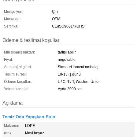
Menşe yeri:
Çin
Marka adı:
OEM
Sertifika:
CE/ISO9001/ROHS
Ödeme & teslimat koşulları
Min sipariş miktarı:
tartışılabilir
Fiyat:
negotiable
Ambalaj bilgileri:
Standart ihracat ambalaj
Teslim süresi:
10-15 iş günü
Ödeme koşulları:
L / C, T / T, Western Union
Yetenek temini:
Ayda 3000 set
Açıklama
Temiz Oda Yapışkan Rulo
Malzeme:
LDPE
renk:
Mavi beyaz