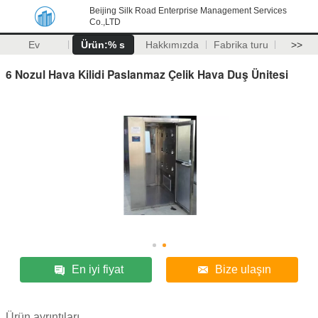
Beijing Silk Road Enterprise Management Services
Co.,LTD
Ev
Ürün:% s
Hakkımızda
Fabrika turu
>>
6 Nozul Hava Kilidi Paslanmaz Çelik Hava Duş Ünitesi
En iyi fiyat
Bize ulaşın
Ürün ayrıntıları