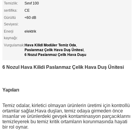
Temizlik:
Sınıf 100
sertifika:
CE
Gürültü
<60 dB
Seviyesi:
Enerji
elektrik
kaynağı:
Hava Kilidi Modüler Temiz Oda
Vurgulamak:
,
Paslanmaz Çelik Hava Duş Ünitesi
,
6 Nozul Paslanmaz Çelik Hava Duşu
6 Nozul Hava Kilidi Paslanmaz Çelik Hava Duş Ünitesi
Yapıları
Temiz odalar, kirletici olmayan ürünlerin üretimi için kontrollü
ortamlar sağlar.Hava duşları, temiz odaya girmeden önce
insanlar ve ürünlerdeki gevşek kontaminasyon parçacıklarını
temizleyerek bu temiz kritik ortamların korunmasında hayati
bir rol oynar.