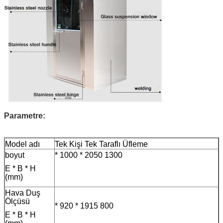
Parametre:
Model adı
Tek Kişi Tek Taraflı Üfleme
boyut
* 1000 * 2050 1300
E * B * H
(mm)
Hava Duş
Ölçüsü
* 920 * 1915 800
E * B * H