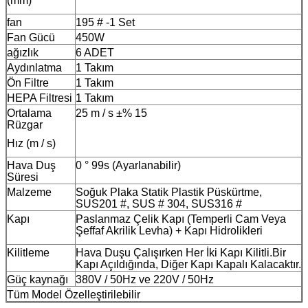
(mm)
fan
195 # -1 Set
Fan Gücü
450W
ağızlık
6 ADET
Aydınlatma
1 Takım
Ön Filtre
1 Takım
HEPA Filtresi
1 Takım
Ortalama
25 m / s ±% 15
Rüzgar
Hız (m / s)
Hava Duş
0 ° 99s (Ayarlanabilir)
Süresi
Malzeme
Soğuk Plaka Statik Plastik Püskürtme,
SUS201 #, SUS # 304, SUS316 #
Kapı
Paslanmaz Çelik Kapı (Temperli Cam Veya
Şeffaf Akrilik Levha) + Kapı Hidrolikleri
Kilitleme
Hava Duşu Çalışırken Her İki Kapı Kilitli.Bir
Kapı Açıldığında, Diğer Kapı Kapalı Kalacaktır.
Güç kaynağı
380V / 50Hz ve 220V / 50Hz
Tüm Model Özelleştirilebilir