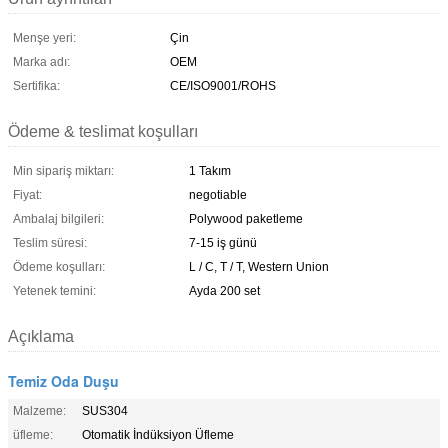
Menşe yeri:
Çin
Marka adı:
OEM
Sertifika:
CE/ISO9001/ROHS
Ödeme & teslimat koşulları
Min sipariş miktarı:
1 Takım
Fiyat:
negotiable
Ambalaj bilgileri:
Polywood paketleme
Teslim süresi:
7-15 iş günü
Ödeme koşulları:
L / C, T / T, Western Union
Yetenek temini:
Ayda 200 set
Açıklama
Temiz Oda Duşu
Malzeme:
SUS304
üfleme:
Otomatik İndüksiyon Üfleme