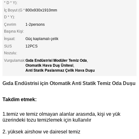
* D * Y):
İç Boyut (G *
800x930x1910mm
D * Y):
Çevrim
1-2persons
Başına Kişi:
İnşaat:
Güç kaplamalı çelik
SUS
12PCS
Nozulu:
Gıda Endüstrisi Modüler Temiz Oda
Vurgulamak:
,
Otomatik Hava Duş Ünitesi
,
Anti Statik Paslanmaz Çelik Hava Duşu
Gıda Endüstrisi için Otomatik Anti Statik Temiz Oda Duşu
Takdim etmek:
1
.temiz ve temiz olmayan alanlar arasında, kişi ve yük 
üzerindeki tozu temizlemek için kullanılır
2. yüksek airshow ve dairesel temiz