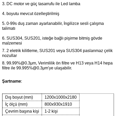
3. DC motor ve güç tasarrufu ile Led lamba
4. boyutu mevcut özelleştirilmiş
5. 0-99s duş zaman ayarlanabilir, İngilizce sesli çalışma 
talimatı
6. SUS304, SUS201, isteğe bağlı pişirme bitmiş gövde 
malzemesi
7. 2 eletrik kilitleme, SUS201 veya SUS304 paslanmaz çelik 
nozullar
8. 99.99%@0.3μm, Verimlilik ön filtre ve H13 veya H14 hepa 
filtre ile 99.995%@0.3μm'ye ulaşabilir.
Şartname
:
Dış boyut (mm)
1200x1000x2180
İç ölçü (mm)
800x930x1910
Çevrim başına kişi
1-2 kişi