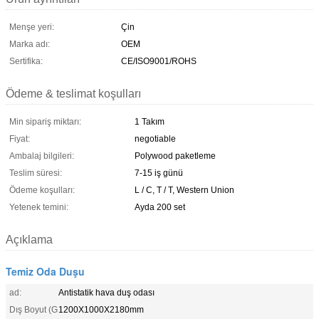
Menşe yeri:
Çin
Marka adı:
OEM
Sertifika:
CE/ISO9001/ROHS
Ödeme & teslimat koşulları
Min sipariş miktarı:
1 Takım
Fiyat:
negotiable
Ambalaj bilgileri:
Polywood paketleme
Teslim süresi:
7-15 iş günü
Ödeme koşulları:
L / C, T / T, Western Union
Yetenek temini:
Ayda 200 set
Açıklama
Temiz Oda Duşu
ad:
Antistatik hava duş odası
Dış Boyut (G
1200X1000X2180mm