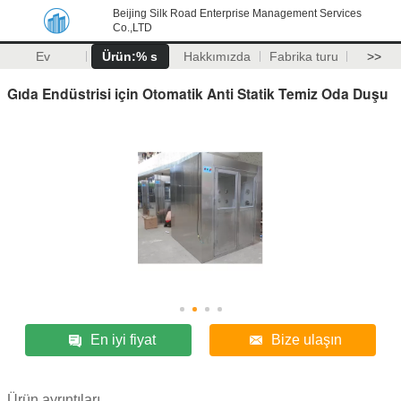
Beijing Silk Road Enterprise Management Services
Co.,LTD
Ev
Ürün:% s
Hakkımızda
Fabrika turu
>>
Gıda Endüstrisi için Otomatik Anti Statik Temiz Oda Duşu
En iyi fiyat
Bize ulaşın
Ürün ayrıntıları