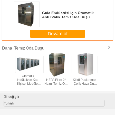
Gıda Endüstrisi için Otomatik
Anti Statik Temiz Oda Duşu
Devam et
Temiz Oda Duşu
Daha
gülü Kapı
Otomatik
Elektronik Kilit
6 Nozul Hava
L Tipi Köş
ik Kilit
İndüksiyon Kapı
HEPA Filtre 24
Kilidi Paslanmaz
Oda D
Oda Duş
Kişisel Modüler
Nozul Temiz Oda
Çelik Hava Duş
Temiz Oda
Duşu
Ünitesi
Dil değiştir
Turkish