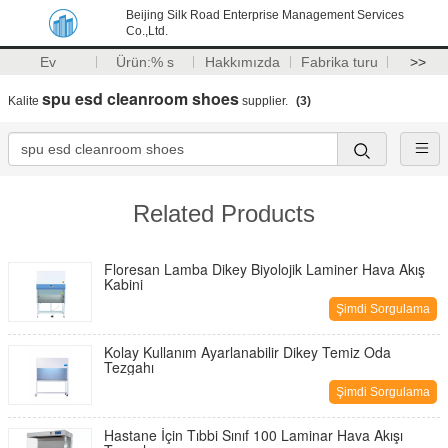
Beijing Silk Road Enterprise Management Services
Co.,Ltd.
Ev
Ürün:% s
Hakkımızda
Fabrika turu
>>
spu esd cleanroom shoes
Kalite
supplier.
(3)
Related Products
Floresan Lamba Dikey Biyolojik Laminer Hava Akış
Kabini
Şimdi Sorgulama
Kolay Kullanım Ayarlanabilir Dikey Temiz Oda
Tezgahı
Şimdi Sorgulama
Hastane İçin Tıbbi Sınıf 100 Laminar Hava Akışı