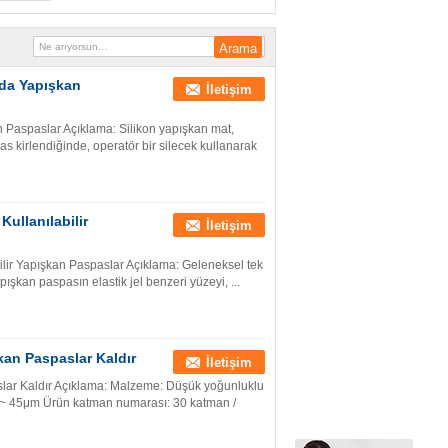
Oda Yapışkan
İletişim
 Paspaslar Açıklama: Silikon yapışkan mat,
as kirlendiğinde, operatör bir silecek kullanarak
Kullanılabilir
İletişim
ilir Yapışkan Paspaslar Açıklama: Geleneksel tek
pışkan paspasın elastik jel benzeri yüzeyi, ...
kan Paspaslar Kaldır
İletişim
slar Kaldır Açıklama: Malzeme: Düşük yoğunluklu
 28 ~ 45μm Ürün katman numarası: 30 katman /