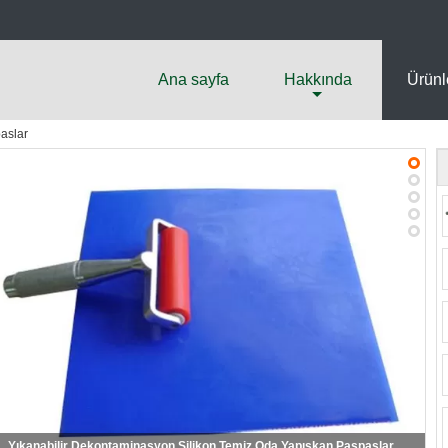
Ana sayfa
Hakkında
Ürünl
aslar
Yıkanabilir Dekontaminasyon Silikon Temiz Oda Yapışkan Paspaslar