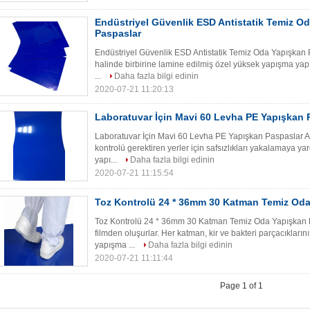
Endüstriyel Güvenlik ESD Antistatik Temiz O
Paspaslar
Endüstriyel Güvenlik ESD Antistatik Temiz Oda Yapışkan P
halinde birbirine lamine edilmiş özel yüksek yapışma yapış
...
Daha fazla bilgi edinin
2020-07-21 11:20:13
Laboratuvar İçin Mavi 60 Levha PE Yapışkan 
Laboratuvar İçin Mavi 60 Levha PE Yapışkan Paspaslar Açı
kontrolü gerektiren yerler için safsızlıkları yakalamaya 
yapı...
Daha fazla bilgi edinin
2020-07-21 11:15:54
Toz Kontrolü 24 * 36mm 30 Katman Temiz Oda
Toz Kontrolü 24 * 36mm 30 Katman Temiz Oda Yapışkan Pa
filmden oluşurlar. Her katman, kir ve bakteri parçacıkların
yapışma ...
Daha fazla bilgi edinin
2020-07-21 11:11:44
Page 1 of 1