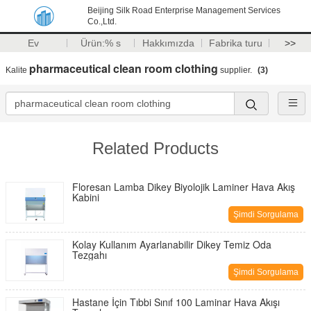
Beijing Silk Road Enterprise Management Services
Co.,Ltd.
Ev
Ürün:% s
Hakkımızda
Fabrika turu
>>
pharmaceutical clean room clothing
Kalite
supplier.
(3)
Related Products
Floresan Lamba Dikey Biyolojik Laminer Hava Akış
Kabini
Şimdi Sorgulama
Kolay Kullanım Ayarlanabilir Dikey Temiz Oda
Tezgahı
Şimdi Sorgulama
Hastane İçin Tıbbi Sınıf 100 Laminar Hava Akışı