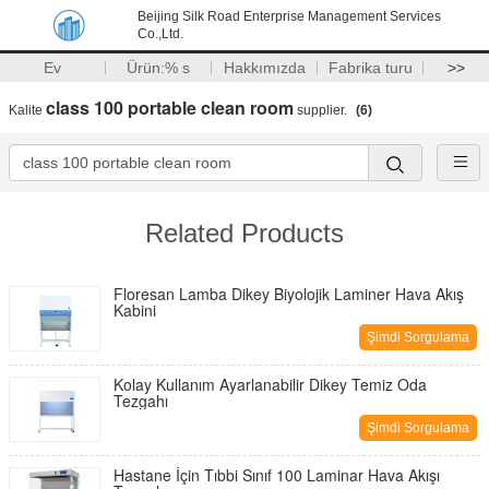
Beijing Silk Road Enterprise Management Services
Co.,Ltd.
Ev
Ürün:% s
Hakkımızda
Fabrika turu
>>
class 100 portable clean room
Kalite
supplier.
(6)
Related Products
Floresan Lamba Dikey Biyolojik Laminer Hava Akış
Kabini
Şimdi Sorgulama
Kolay Kullanım Ayarlanabilir Dikey Temiz Oda
Tezgahı
Şimdi Sorgulama
Hastane İçin Tıbbi Sınıf 100 Laminar Hava Akışı