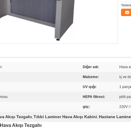
Yeten
rı
Diğer adı:
Hava ak
Malzeme:
iç ve dı
UV ışığı:
1 parç
anosu
HEPA filtresi:
pilili pa
güç:
220V /
va Akışı Tezgahı
Tıbbi Laminer Hava Akışı Kabini
Hastane Laminer
,
,
 Hava Akışı Tezgahı