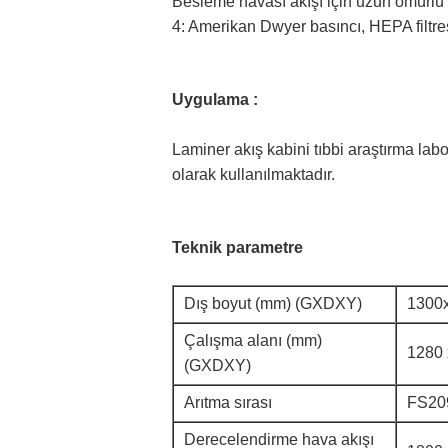
Besleme havası akışı için uzun ömürlü 
4: Amerikan Dwyer basıncı, HEPA filtresi
Uygulama :
Laminer akış kabini tıbbi araştırma lab
olarak kullanılmaktadır.
Teknik parametre
Dış boyut (mm) (GXDXY)
1300
Çalışma alanı (mm)
1280
(GXDXY)
Arıtma sırası
FS209
Derecelendirme hava akışı