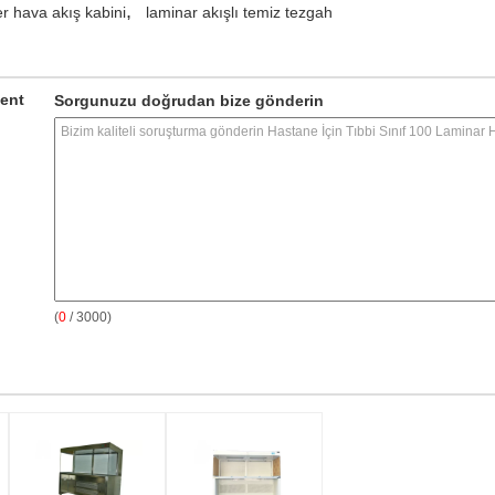
,
r hava akış kabini
laminar akışlı temiz tezgah
ment
Sorgunuzu doğrudan bize gönderin
(
0
/ 3000)