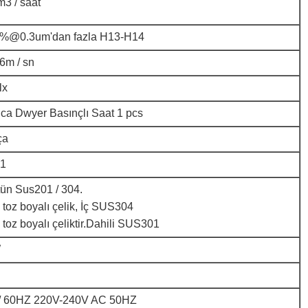
3 / saat
9%@0.3um'dan fazla H13-H14
.6m / sn
lx
ca Dwyer Basınçlı Saat 1 pcs
ça
1
tün Sus201 / 304.
ş toz boyalı çelik, İç SUS304
 toz boyalı çeliktir.Dahili SUS301
W
 / 60HZ 220V-240V AC 50HZ