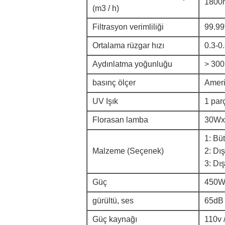
1800m
(m3 / h)
Filtrasyon verimliliği
99.9
Ortalama rüzgar hızı
0.3-0
Aydınlatma yoğunluğu
> 300
basınç ölçer
Ameri
UV Işık
1 par
Florasan lamba
30Wx
1: Bü
Malzeme (Seçenek)
2: Dı
3: Dış
Güç
450
gürültü, ses
65dB
Güç kaynağı
110v