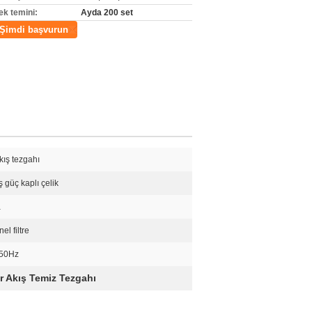
ek temini:
Ayda 200 set
Şimdi başvurun
ış tezgahı
ş güç kaplı çelik
a
nel filtre
 50Hz
 Akış Temiz Tezgahı