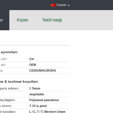
Turkish
er
Kişiler
Teklif isteği
ayrıntıları:
 yeri:
Çin
 adı:
OEM
ka:
CE/ISO9001/ROHS
e & teslimat koşulları:
pariş miktarı:
1 Takım
negotiable
j bilgileri:
Polywood paketleme
m süresi:
7-15 iş günü
 koşulları:
L / C, T / T, Western Union