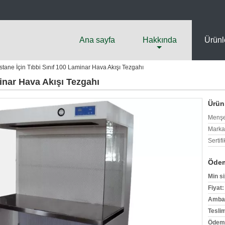
Ana sayfa
Hakkında
Ürünl
tane İçin Tıbbi Sınıf 100 Laminar Hava Akışı Tezgahı
inar Hava Akışı Tezgahı
Ürün 
Menşe
Marka
Sertifi
Ödem
Min si
Fiyat:
Ambala
Tesli
Ödeme