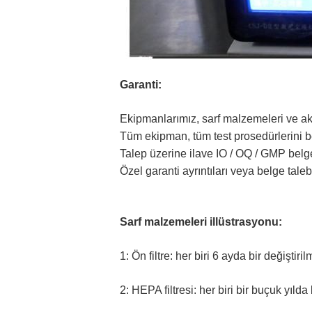
Garanti:
Ekipmanlarımız, sarf malzemeleri ve akse
Tüm ekipman, tüm test prosedürlerini bel
Talep üzerine ilave IO / OQ / GMP belges
Özel garanti ayrıntıları veya belge talebi
Sarf malzemeleri illüstrasyonu:
1: Ön filtre: her biri 6 ayda bir değiştiri
2: HEPA filtresi: her biri bir buçuk yılda b