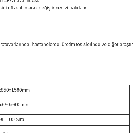
HEPA hava filtresi.
ni düzenli olarak değiştirmenizi hatırlatır.
oratuvarlarında, hastanelerde, üretim tesislerinde ve diğer araşt
x850x1580mm
 x650x600mm
E 100 Sıra