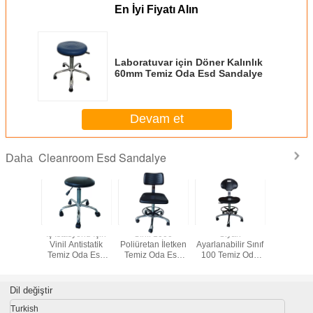
En İyi Fiyatı Alın
Laboratuvar için Döner Kalınlık
60mm Temiz Oda Esd Sandalye
Devam et
Cleanroom Esd Sandalye
Daha
triyel
İş İstasyonu İçin
Sınıf 1000
Siyah
Ergonomi
mik Çap
Vinil Antistatik
Poliüretan İletken
Ayarlanabilir Sınıf
Oda 
 Temiz
Temiz Oda Esd
Temiz Oda Esd
100 Temiz Oda
Sanda
ureleri
Koltuğu
Sandalye
Esd Sandalye
Dil değiştir
Turkish