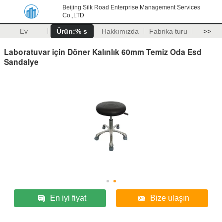
Beijing Silk Road Enterprise Management Services
Co.,LTD
Ev
Ürün:% s
Hakkımızda
Fabrika turu
>>
Laboratuvar için Döner Kalınlık 60mm Temiz Oda Esd
Sandalye
En iyi fiyat
Bize ulaşın