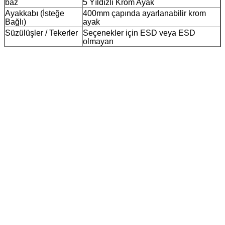
baz
5 Yıldızlı Krom Ayak
Ayakkabı (İsteğe
400mm çapında ayarlanabilir krom
Bağlı)
ayak
Süzülüşler / Tekerler
Seçenekler için ESD veya ESD
olmayan