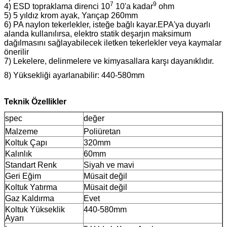
7
9
4) ESD topraklama direnci 10
10'a kadar
ohm
5) 5 yıldız krom ayak, Yarıçap 260mm
6) PA naylon tekerlekler, isteğe bağlı kayar.EPA'ya duyarlı
alanda kullanılırsa, elektro statik deşarjın maksimum
dağılmasını sağlayabilecek iletken tekerlekler veya kaymalar
önerilir
7) Lekelere, delinmelere ve kimyasallara karşı dayanıklıdır.
8) Yüksekliği ayarlanabilir: 440-580mm
Teknik Özellikler
spec
değer
Malzeme
Poliüretan
Koltuk Çapı
320mm
Kalınlık
60mm
Standart Renk
Siyah ve mavi
Geri Eğim
Müsait değil
Koltuk Yatırma
Müsait değil
Gaz Kaldırma
Evet
Koltuk Yükseklik
440-580mm
Ayarı