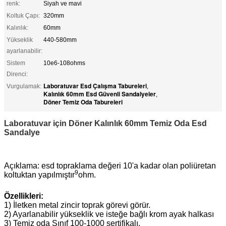
renk:
Siyah ve mavi
Koltuk Çapı:
320mm
Kalınlık:
60mm
Yükseklik
440-580mm
ayarlanabilir:
Sistem
10e6-108ohms
Direnci:
Laboratuvar Esd Çalışma Tabureleri
Vurgulamak:
,
Kalınlık 60mm Esd Güvenli Sandalyeler
,
Döner Temiz Oda Tabureleri
Laboratuvar için Döner Kalınlık 60mm Temiz Oda Esd
Sandalye
Açıklama: esd topraklama değeri 10'a kadar olan poliüretan
9
koltuktan yapılmıştır
ohm.
Özellikleri:
1) İletken metal zincir toprak görevi görür.
2) Ayarlanabilir yükseklik ve isteğe bağlı krom ayak halkası
3) Temiz oda Sınıf 100-1000 sertifikalı.