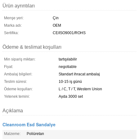
Ürün ayrıntıları
Menşe yeri:
Çin
Marka adı:
OEM
Sertifika:
CE/ISO9001/ROHS
Ödeme & teslimat koşulları
Min sipariş miktarı:
tartışılabilir
Fiyat:
negotiable
Ambalaj bilgileri:
Standart ihracat ambalaj
Teslim süresi:
10-15 iş günü
Ödeme koşulları:
L / C, T / T, Western Union
Yetenek temini:
Ayda 3000 set
Açıklama
Cleanroom Esd Sandalye
Malzeme:
Poliüretan