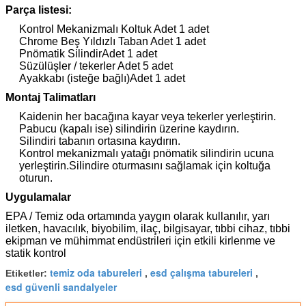
Parça listesi:
Kontrol Mekanizmalı Koltuk Adet 1 adet
Chrome Beş Yıldızlı Taban
Adet 1 adet
Pnömatik Silindir
Adet 1 adet
Süzülüşler / tekerler
Adet 5 adet
Ayakkabı (isteğe bağlı)
Adet 1 adet
Montaj Talimatları
Kaidenin her bacağına kayar veya tekerler yerleştirin.
Pabucu (kapalı ise) silindirin üzerine kaydırın.
Silindiri tabanın ortasına kaydırın.
Kontrol mekanizmalı yatağı pnömatik silindirin ucuna
yerleştirin.Silindire oturmasını sağlamak için koltuğa
oturun.
Uygulamalar
EPA / Temiz oda ortamında yaygın olarak kullanılır, yarı
iletken, havacılık, biyobilim, ilaç, bilgisayar, tıbbi cihaz, tıbbi
ekipman ve mühimmat endüstrileri için etkili kirlenme ve
statik kontrol
temiz oda tabureleri
esd çalışma tabureleri
Etiketler:
,
,
esd güvenli sandalyeler