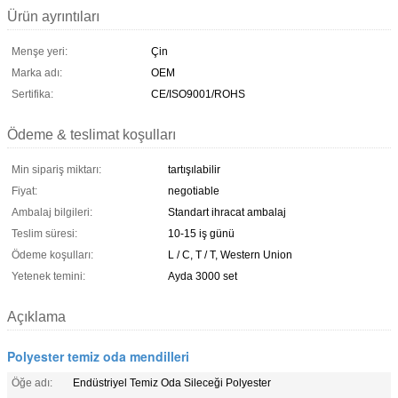
Ürün ayrıntıları
Menşe yeri:
Çin
Marka adı:
OEM
Sertifika:
CE/ISO9001/ROHS
Ödeme & teslimat koşulları
Min sipariş miktarı:
tartışılabilir
Fiyat:
negotiable
Ambalaj bilgileri:
Standart ihracat ambalaj
Teslim süresi:
10-15 iş günü
Ödeme koşulları:
L / C, T / T, Western Union
Yetenek temini:
Ayda 3000 set
Açıklama
Polyester temiz oda mendilleri
Öğe adı:
Endüstriyel Temiz Oda Sileceği Polyester