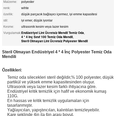
Malzeme:
polyester
renk:
wihte
özellik:
düşük parçacık bağlayıcı içermez, iyi emme kapasitesi
stil:
iyi emer, düşük iyonlar
Kesme:
ultrasonik kesim veya lazer kesim
Endüstriyel Lint Ücretsiz Mendil Temiz Oda
Vurgulamak:
,
4 * 4 Inç Sınıf 100 Temiz Oda Mendil
,
Steril Olmayan Lint Ücretsiz Polyester Mendil
Steril Olmayan Endüstriyel 4 * 4 İnç Polyester Temiz Oda
Mendili
Özellikleri
:
Temiz oda silecekleri steril değildir,% 100 polyester, düşük
partikül ve yüksek emme kapasitesinden oluşur.
Ultrasonik veya lazer kesim farklı ihtiyacına göre.
Endüstriyel kritik temizlik için hafif ve ekonomik kumaş
110G.
En hassas ve kritik temizlik uygulamaları için
tasarlanmıştır.
Yağlayıcıları, yapıştırıcıları, kalıntıları temizleyebilir.
Kare şeklinde 4in ila 6in arası boyut.