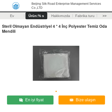
Beijing Silk Road Enterprise Management Services
Co.,LTD
Ev
Ürün:% s
Hakkımızda
Fabrika turu
>>
Steril Olmayan Endüstriyel 4 * 4 İnç Polyester Temiz Oda
Mendili
En iyi fiyat
Bize ulaşın