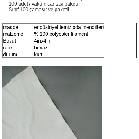
100 adet / vakum çantası paketi
Sınıf 100 çamaşır ve paketli.
madde
endüstriyel temiz oda mendilleri
malzeme
% 100 polyester filament
Boyut
4inx4in
renk
beyaz
durum
kuru