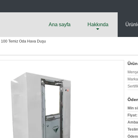
Ana sayfa
Hakkında
Ürünl
s 100 Temiz Oda Hava Duşu
Ürün 
Menşe
Marka
Sertifi
Ödem
Min si
Fiyat:
Ambala
Tesli
Ödeme