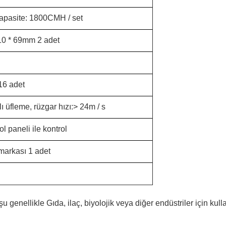
kapasite: 1800CMH / set
10 * 69mm 2 adet
16 adet
lı üfleme, rüzgar hızı:> 24m / s
ol paneli ile kontrol
arkası 1 adet
enellikle Gıda, ilaç, biyolojik veya diğer endüstriler için kullan