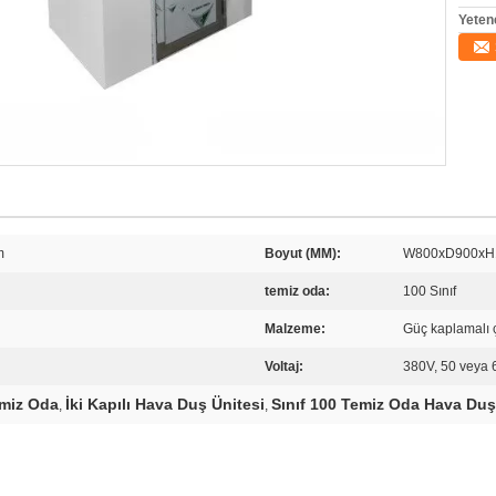
Yeten
m
Boyut (MM):
W800xD900x
temiz oda:
100 Sınıf
Malzeme:
Güç kaplamalı ç
Voltaj:
380V, 50 veya
emiz Oda
İki Kapılı Hava Duş Ünitesi
Sınıf 100 Temiz Oda Hava Du
,
,