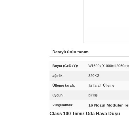
Detaylı ürün tanımı
Boyut (GxDxY):
W1600xD1000xH2050m
ağırlık:
320KG
Üfleme tarafı:
İki Taraflı Üfleme
uygun:
bir kişi
16 Nozul Modüler T
Vurgulamak:
Class 100 Temiz Oda Hava Duşu