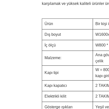
karşılamak ve yüksek kaliteli ürünler ür
Ürün
Bir kişi
Dış boyut
W1600
İç ölçü
W800 *
Ana göv
Malzeme:
çelik
W = 800
Kapı tipi
kapı gir
Kapı kapatıcı
2 TAKI
Elektrikli kilit
2 TAKI
Gösterge ışıkları
Yeşil ve