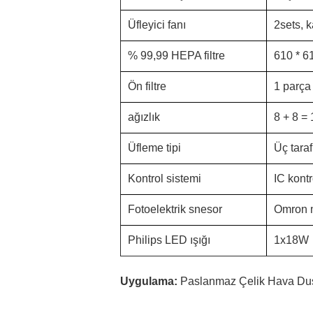
Üfleyici fanı
2sets, 
% 99,99 HEPA filtre
610 * 6
Ön filtre
1 parça
ağızlık
8 + 8 = 
Üfleme tipi
Üç taraf
Kontrol sistemi
IC kontr
Fotoelektrik snesor
Omron m
Philips LED ışığı
1x18W
Uygulama:
Paslanmaz Çelik Hava Duşu g